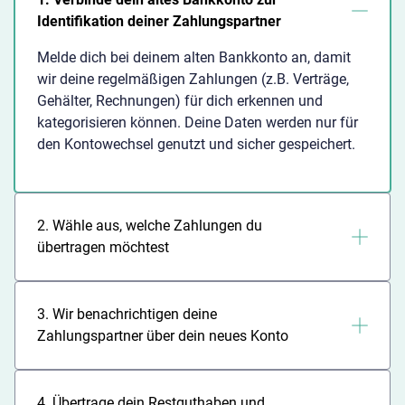
Identifikation deiner Zahlungspartner
Melde dich bei deinem alten Bankkonto an, damit
wir deine regelmäßigen Zahlungen (z.B. Verträge,
Gehälter, Rechnungen) für dich erkennen und
kategorisieren können. Deine Daten werden nur für
den Kontowechsel genutzt und sicher gespeichert.
2. Wähle aus, welche Zahlungen du
übertragen möchtest
Nachdem du dein altes Konto verbunden hast,
erhältst du eine Übersicht über alle regelmäßigen
3. Wir benachrichtigen deine
Zahlungen wie Lastschriften, Daueraufträge und
Zahlungspartner über dein neues Konto
Geldeingänge. Wähle einfach aus, welche davon
auf dein neues Konto übertragen werden sollen. Du
Wir informieren deine ausgewählten
behältst dabei jederzeit die volle Kontrolle.
Zahlungspartner automatisch über deine neuen
4. Übertrage dein Restguthaben und