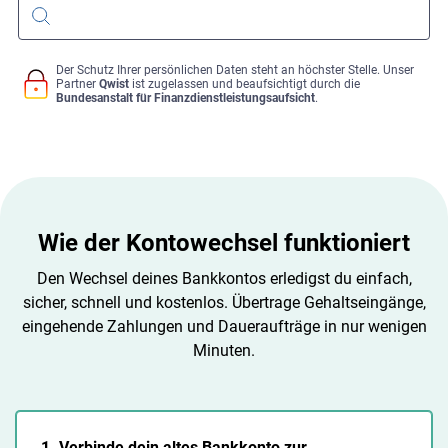
Der Schutz Ihrer persönlichen Daten steht an höchster Stelle. Unser
Partner
Qwist
ist zugelassen und beaufsichtigt durch die
Bundesanstalt für Finanzdienstleistungsaufsicht
.
Wie der Kontowechsel funktioniert
Den Wechsel deines Bankkontos erledigst du einfach,
sicher, schnell und kostenlos. Übertrage Gehaltseingänge,
eingehende Zahlungen und Daueraufträge in nur wenigen
Minuten.
1. Verbinde dein altes Bankkonto zur